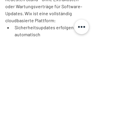
oder Wartungsverträge für Software-
Updates. Wix ist eine vollständig 
cloudbasierte Plattform:
Sicherheitsupdates erfolgen 
automatisch
Neue Funktionen werden laufend 
ergänzt
Server-Wartung übernimmt Wix
FAZIT: 
Du musst dich 
nicht um Technik 
kümmern
, sondern kannst dich auf dein 
Business konzentrieren.
9. Wie viel kostet es eine 
Website mit Wix zu 
betreiben?
Die operativen Kosten setzen sich 