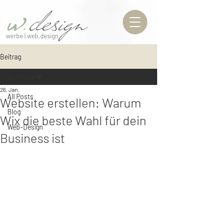
werbe | web.design
Beitrag
All Posts
26. Jan.
All Posts
Website erstellen: Warum
Blog
Wix die beste Wahl für dein
Web-Design
Business ist