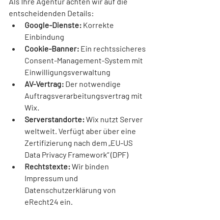
Als Ihre Agentur achten wir auf die 
entscheidenden Details:
Google-Dienste:
 Korrekte 
Einbindung 
Cookie-Banner:
 Ein rechtssicheres 
Consent-Management-System mit 
Einwilligungsverwaltung
AV-Vertrag:
 Der notwendige 
Auftragsverarbeitungsvertrag mit 
Wix.
Serverstandorte:
 Wix nutzt Server 
weltweit. V
erfügt aber über eine 
Zertifizierung nach dem „EU-US 
Data Privacy Framework“ (DPF)
Rechtstexte:
 Wir binden 
Impressum und 
Datenschutzerklärung von 
eRecht24 ein.